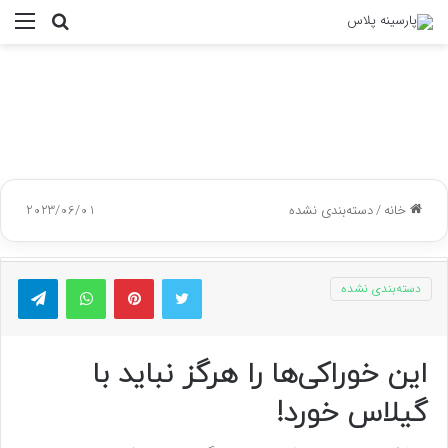
جستجو
منو
برای
خانه
/
دسته‌بندی نشده
2023/06/01
توییتر
پینتریست
واتس آپ
تلگر
دسته‌بندی نشده
این خوراکی‌ها را هرگز نباید با
گیلاس خورد!