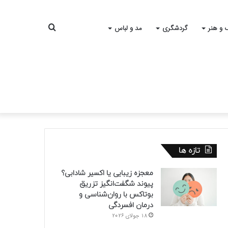
جستجو
 و هنر
گردشگری
مد و لباس
برای
تازه ها
معجزه زیبایی یا اکسیر شادابی؟
پیوند شگفت‌انگیز تزریق
بوتاکس با روان‌شناسی و
درمان افسردگی
18 جولای 2026