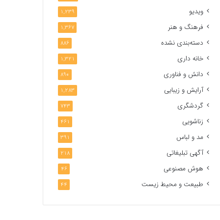
ویدیو
1,239
فرهنگ و هنر
1,367
دسته‌بندی نشده
886
خانه داری
1,321
دانش و فناوری
890
آرایش و زیبایی
1,283
گردشگری
743
زناشویی
461
مد و لباس
391
آگهی تبلیغاتی
218
هوش مصنوعی
46
طبیعت و محیط زیست
44