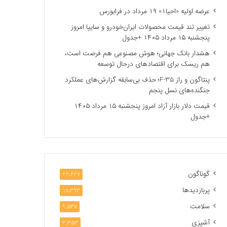
عرضه اولیه «احیا۱» ۱۹ مرداد در فرابورس
تغییر تند قیمت محصولات ایران‌خودرو و سایپا امروز
پنجشنبه ۱۵ مرداد ۱۴۰۵ +جدول
هشدار بانک جهانی؛ هوش مصنوعی هم فرصت است،
هم ریسک برای اقتصادهای درحال توسعه
پنتاگون و راز F-35؛ حذف بی‌سابقه گزارش‌های عملکرد
جنگنده‌های نسل پنجم
قیمت دلار بازار آزاد امروز پنجشنبه ۱۵ مرداد ۱۴۰۵
+جدول
گوناگون
26,627
پربازدیدها
18,393
سلامت
9,537
آشپزی
3,353