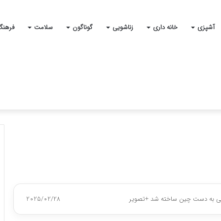
آشپزی
خانه داری
زناشویی
گوناگون
سلامت
فرهنگ
ی به دست چین ساخته شد +تصویر
2025/02/28