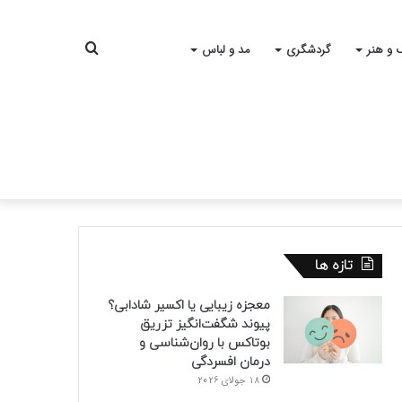
جستجو
 و هنر
گردشگری
مد و لباس
برای
تازه ها
معجزه زیبایی یا اکسیر شادابی؟
پیوند شگفت‌انگیز تزریق
بوتاکس با روان‌شناسی و
درمان افسردگی
18 جولای 2026