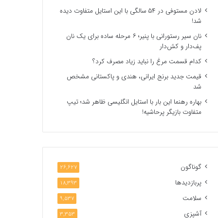
لادن مستوفی در ۵۴ سالگی با این استایل متفاوت دیده
شد!
نان سیر رستورانی با پنیر؛ ۶ مرحله ساده برای یک نان
پف‌دار و کش‌دار
کدام قسمت مرغ را نباید زیاد مصرف کرد؟
قیمت جدید برنج ایرانی، هندی و پاکستانی مشخص
شد
بهاره رهنما این بار با استایل انگلیسی ظاهر شد؛ تیپ
متفاوت بازیگر پرحاشیه!
گوناگون
26,627
پربازدیدها
18,393
سلامت
9,537
آشپزی
3,353