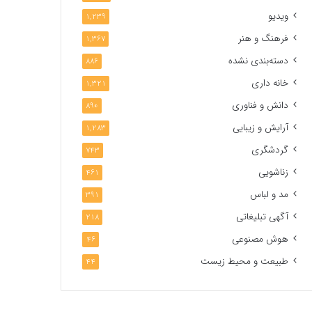
ویدیو
1,239
فرهنگ و هنر
1,367
دسته‌بندی نشده
886
خانه داری
1,321
دانش و فناوری
890
آرایش و زیبایی
1,283
گردشگری
743
زناشویی
461
مد و لباس
391
آگهی تبلیغاتی
218
هوش مصنوعی
46
طبیعت و محیط زیست
44