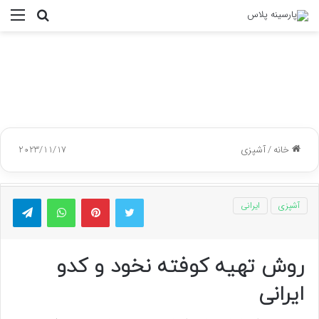
جستجو
منو
برای
خانه
/
آشپزی
2023/11/17
توییتر
پینتریست
واتس آپ
تلگر
آشپزی
ایرانی
روش تهیه کوفته نخود و کدو
ایرانی