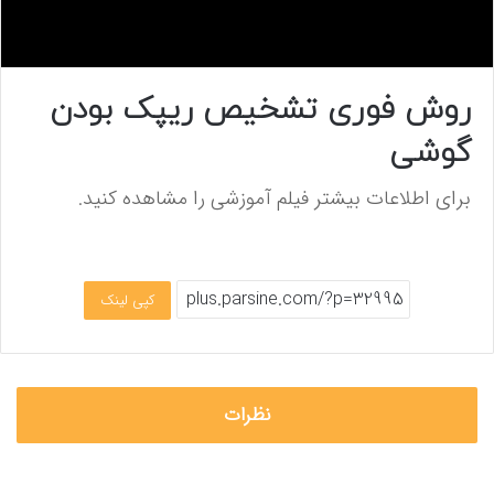
0
s
روش فوری تشخیص ریپک بودن
e
c
گوشی
o
n
d
برای اطلاعات بیشتر فیلم آموزشی را مشاهده کنید.
s
o
f
0
s
e
کپی لینک
c
o
n
d
s
نظرات