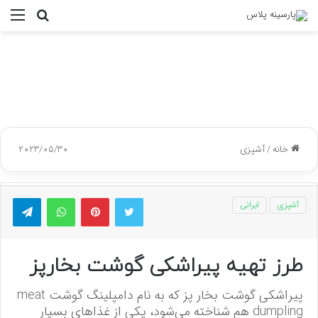
جستجو
منو
برای
خانه
/
آشپزی
2023/05/30
توییتر
پینتریست
واتس آپ
تلگر
آشپزی
ایرانی
طرز تهیه پیراشکی گوشت بخارپز
پیراشکی گوشت بخار پز که به نام دامپلینگ گوشت meat
dumpling هم شناخته می‌شود، یکی از غذا‌های بسیار