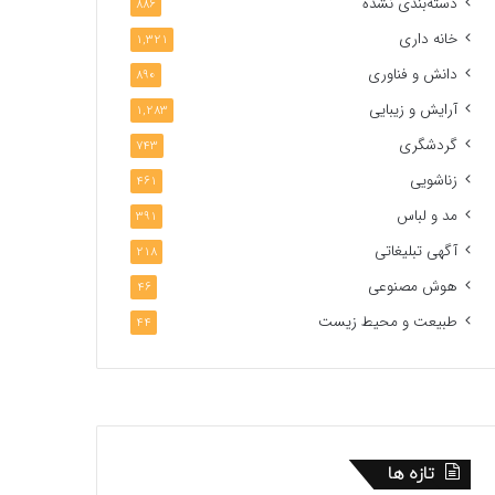
دسته‌بندی نشده
886
خانه داری
1,321
دانش و فناوری
890
آرایش و زیبایی
1,283
گردشگری
743
زناشویی
461
مد و لباس
391
آگهی تبلیغاتی
218
هوش مصنوعی
46
طبیعت و محیط زیست
44