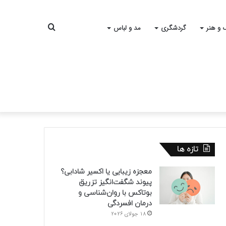
جستجو
 و هنر
گردشگری
مد و لباس
برای
تازه ها
معجزه زیبایی یا اکسیر شادابی؟
پیوند شگفت‌انگیز تزریق
بوتاکس با روان‌شناسی و
درمان افسردگی
18 جولای 2026