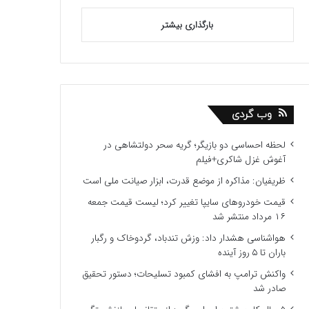
بارگذاری بیشتر
وب گردی
لحظه احساسی دو بازیگر؛ گریه سحر دولتشاهی در
آغوش غزل شاکری+فیلم
ظریفیان: مذاکره از موضع قدرت، ابزار صیانت ملی است
قیمت خودروهای سایپا تغییر کرد؛ لیست قیمت جمعه
۱۶ مرداد منتشر شد
هواشناسی هشدار داد: وزش تندباد، گردوخاک و رگبار
باران تا ۵ روز آینده
واکنش ترامپ به افشای کمبود تسلیحات؛ دستور تحقیق
صادر شد