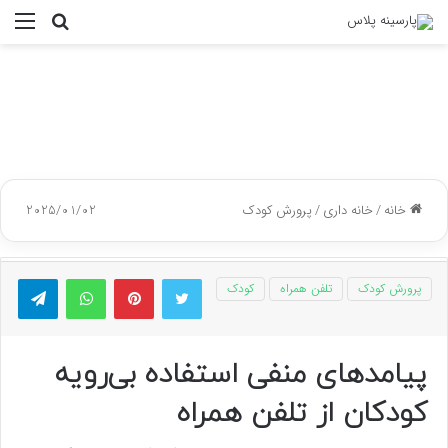
جستجو
منو
برای
خانه
/
خانه داری
/
پرورش کودک
2025/01/02
توییتر
پینتریست
واتس آپ
تلگر
پرورش کودک
تلفن همراه
کودک
پیامدهای منفی استفاده بی‌رویه
کودکان از تلفن همراه