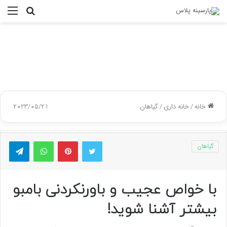
جستجو
منو
برای
خانه
/
خانه داری
/
گیاهان
2023/05/21
توییتر
پینتریست
واتس آپ
تلگر
گیاهان
با خواص عجیب و باورنکردنی بامبو
بیشتر آشنا شوید!