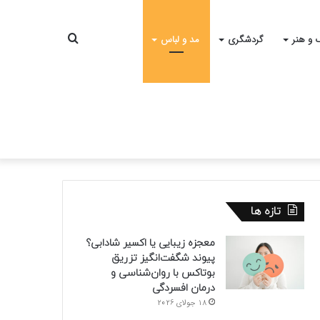
جستجو
 و هنر
گردشگری
مد و لباس
برای
تازه ها
معجزه زیبایی یا اکسیر شادابی؟
پیوند شگفت‌انگیز تزریق
بوتاکس با روان‌شناسی و
درمان افسردگی
18 جولای 2026