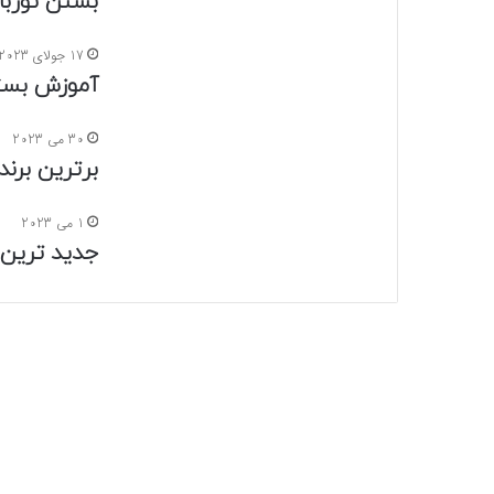
بستن توربان
17 جولای 2023
آموزش بست
30 می 2023
برترین برن
1 می 2023
جدید ترین م