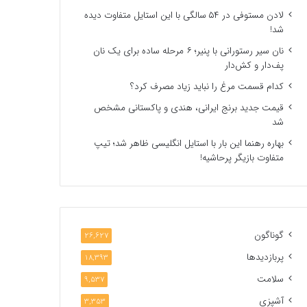
لادن مستوفی در ۵۴ سالگی با این استایل متفاوت دیده
شد!
نان سیر رستورانی با پنیر؛ ۶ مرحله ساده برای یک نان
پف‌دار و کش‌دار
کدام قسمت مرغ را نباید زیاد مصرف کرد؟
قیمت جدید برنج ایرانی، هندی و پاکستانی مشخص
شد
بهاره رهنما این بار با استایل انگلیسی ظاهر شد؛ تیپ
متفاوت بازیگر پرحاشیه!
گوناگون
26,627
پربازدیدها
18,393
سلامت
9,537
آشپزی
3,353