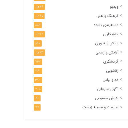
ویدیو
1,239
فرهنگ و هنر
1,367
دسته‌بندی نشده
886
خانه داری
1,321
دانش و فناوری
890
آرایش و زیبایی
1,283
گردشگری
743
زناشویی
461
مد و لباس
391
آگهی تبلیغاتی
218
هوش مصنوعی
46
طبیعت و محیط زیست
44