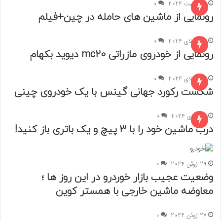
9 آگوست 2024
0
رونمایی از ماشین های حامله در چین+فیلم
26 جولای 2024
0
رونمایی از خودروی مازراتی mc20 دیوید بکهام
15 جولای 2024
0
شکست رکورد جهانی گینس با یک خودروی چینی
8 جولای 2024
0
درب ماشین خود را با 3 پیچ و یک باتری باز کنید!
29 ژوئن 2024
0
وضعیت عجیب بازار خوردرو در این روز ها ؛
معاوضه ماشین خارجی با همستر کوین
27 ژوئن 2024
0