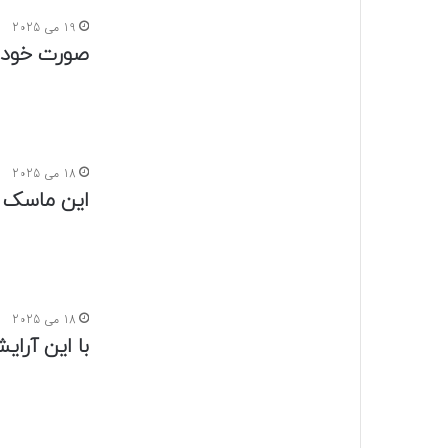
17 می 2025
از چین و چ
طبیعی از 
17 می 2025
راهنمای مقا
17 می 2025
۳ رنگ خفن برای پوشش سفیدی مو+فیلم