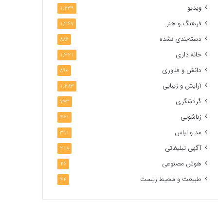
ویدیو
1,239
فرهنگ و هنر
1,367
دسته‌بندی نشده
886
خانه داری
1,321
دانش و فناوری
890
آرایش و زیبایی
1,283
گردشگری
743
زناشویی
461
مد و لباس
391
آگهی تبلیغاتی
218
هوش مصنوعی
46
طبیعت و محیط زیست
44