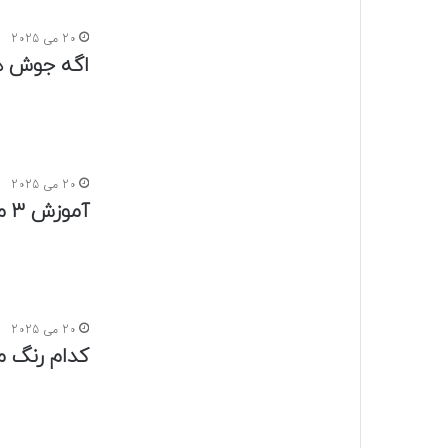
19 می 2025
صورت خود ر
18 می 2025
این ماسک ط
18 می 2025
با این آرا