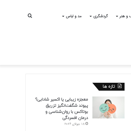
جستجو
 و هنر
گردشگری
مد و لباس
برای
تازه ها
معجزه زیبایی یا اکسیر شادابی؟
پیوند شگفت‌انگیز تزریق
بوتاکس با روان‌شناسی و
درمان افسردگی
18 جولای 2026