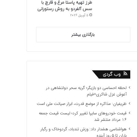
طرز تهیه پاستا مرغ و قارچ با
سس آلفردو به روش رستورانی
5 آوریل 2026
بارگذاری بیشتر
وب گردی
لحظه احساسی دو بازیگر؛ گریه سحر دولتشاهی در
آغوش غزل شاکری+فیلم
ظریفیان: مذاکره از موضع قدرت، ابزار صیانت ملی است
قیمت خودروهای سایپا تغییر کرد؛ لیست قیمت جمعه
۱۶ مرداد منتشر شد
هواشناسی هشدار داد: وزش تندباد، گردوخاک و رگبار
باران تا ۵ روز آینده