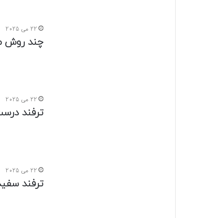
22 می 2025
ترفند سفید
22 می 2025
تمرین موثر
فرم
22 می 2025
با این ترف