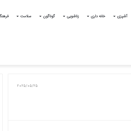
آشپزی
خانه داری
زناشویی
گوناگون
سلامت
فرهنگ
2025/05/25