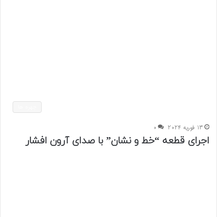
چهره ها
13 فوریه 2024
0
اجرای قطعه “خط و نشان” با صدای آرون افشار