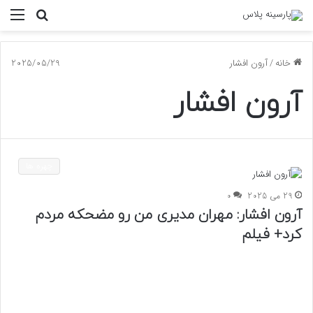
جستجو
منو
برای
خانه
/
آرون افشار
2025/05/29
آرون افشار
چهره ها
29 می 2025
0
آرون افشار: مهران مدیری من رو مضحکه مردم
کرد+ فیلم