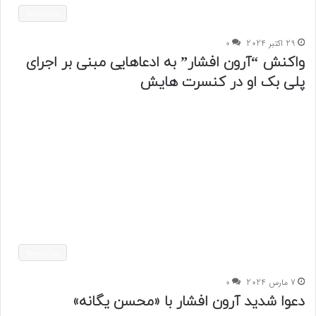
پربازدیدها
29 اکتبر 2024
0
واکنش “آرون افشار” به ادعاهایی مبنی بر اجرای
پلی بک او در کنسرت هایش
پربازدیدها
7 مارس 2024
0
دعوا شدید آرون افشار با «محسن یگانه»