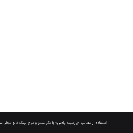
استفاده از مطالب «پارسینه پلاس» با ذکر منبع و درج لینک فالو مجاز ا