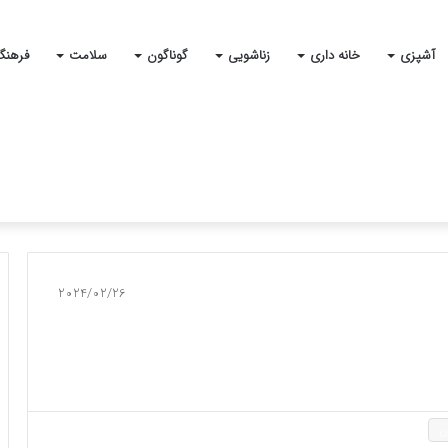
آشپزی
خانه داری
زناشویی
گوناگون
سلامت
فرهنگ
2024/02/26
ن