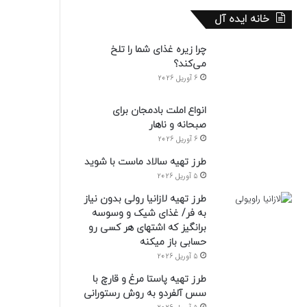
خانه ایده آل
چرا زیره غذای شما را تلخ
می‌کند؟
6 آوریل 2026
انواع املت بادمجان برای
صبحانه و ناهار
6 آوریل 2026
طرز تهیه سالاد ماست با شوید
5 آوریل 2026
طرز تهیه لازانیا رولی بدون نیاز
به فر/ غذای شیک و وسوسه
برانگیز که اشتهای هر کسی رو
حسابی باز میکنه
5 آوریل 2026
طرز تهیه پاستا مرغ و قارچ با
سس آلفردو به روش رستورانی