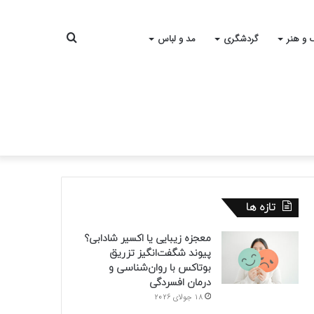
جستجو
 و هنر
گردشگری
مد و لباس
برای
تازه ها
معجزه زیبایی یا اکسیر شادابی؟
پیوند شگفت‌انگیز تزریق
بوتاکس با روان‌شناسی و
درمان افسردگی
18 جولای 2026