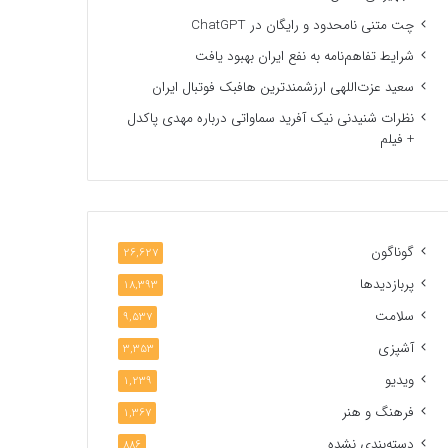
چت متنی نامحدود و رایگان در ChatGPT
شرایط تفاهم‌نامه به نفع ایران بهبود یافت
سعید عزت‌اللهی ارزشمندترین هافبک فوتبال ایران
نظرات شنیدنی نیک آفرید سماواتی درباره مهدی پاکدل
+ فیلم
گوناگون
26,627
پربازدیدها
18,393
سلامت
9,537
آشپزی
3,353
ویدیو
1,239
فرهنگ و هنر
1,367
دسته‌بندی نشده
886