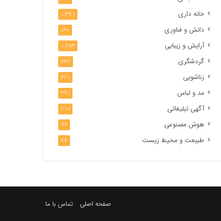
خانه داری
1,321
دانش و فناوری
890
آرایش و زیبایی
1,283
گردشگری
743
زناشویی
461
مد و لباس
391
آگهی تبلیغاتی
218
هوش مصنوعی
46
طبیعت و محیط زیست
44
صفحه اصلی
تماس با ما