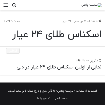
جستجو
منو
برای
خانه
/
اسکناس طلای 24 عیار
2024/04/08
اسکناس طلای 24 عیار
گوناگون
8 آوریل 2024
0
نمایی از اولین اسکناس طلای 24 عیار در دبی
استفاده از مطالب «پارسینه پلاس» با ذکر منبع و درج لینک فالو مجاز است.
صفحه اصلی
تماس با ما