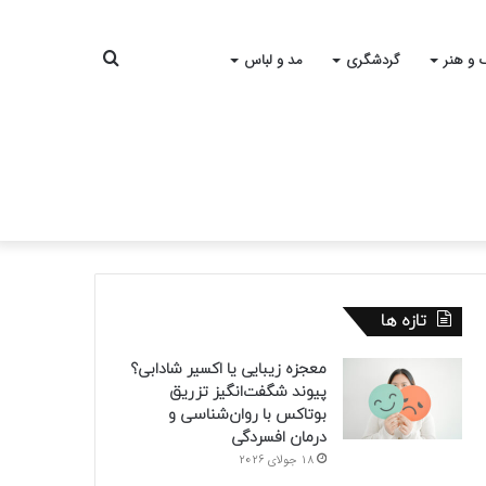
جستجو
 و هنر
گردشگری
مد و لباس
برای
تازه ها
معجزه زیبایی یا اکسیر شادابی؟
پیوند شگفت‌انگیز تزریق
بوتاکس با روان‌شناسی و
درمان افسردگی
18 جولای 2026