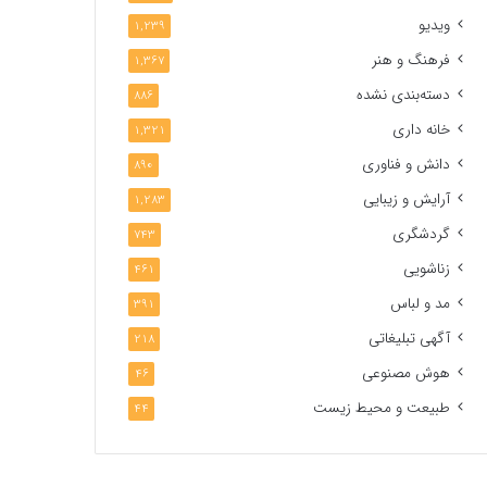
ویدیو
1,239
فرهنگ و هنر
1,367
دسته‌بندی نشده
886
خانه داری
1,321
دانش و فناوری
890
آرایش و زیبایی
1,283
گردشگری
743
زناشویی
461
مد و لباس
391
آگهی تبلیغاتی
218
هوش مصنوعی
46
طبیعت و محیط زیست
44