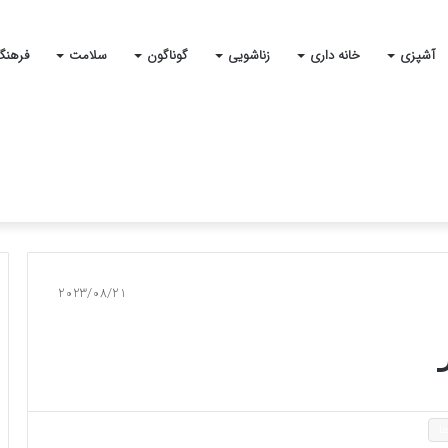
آشپزی
خانه داری
زناشویی
گوناگون
سلامت
فرهنگ
2023/08/21
ا