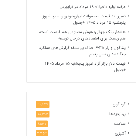
عرضه اولیه «احیا۱» ۱۹ مرداد در فرابورس
تغییر تند قیمت محصولات ایران‌خودرو و سایپا امروز
پنجشنبه ۱۵ مرداد ۱۴۰۵ +جدول
هشدار بانک جهانی؛ هوش مصنوعی هم فرصت است،
هم ریسک برای اقتصادهای درحال توسعه
پنتاگون و راز F-35؛ حذف بی‌سابقه گزارش‌های عملکرد
جنگنده‌های نسل پنجم
قیمت دلار بازار آزاد امروز پنجشنبه ۱۵ مرداد ۱۴۰۵
+جدول
گوناگون
26,627
پربازدیدها
18,393
سلامت
9,537
آشپزی
3,353