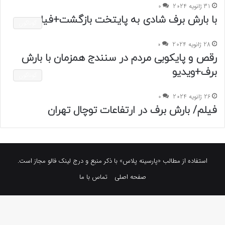
31 ژانویه 2024
0
با بارش برف شادی به پایتخت بازگشت+فیلم
گوناگون
28 ژانویه 2024
0
رقص و پایکوبی مردم در سنندج همزمان با بارش
برف+ویدیو
گوناگون
26 ژانویه 2024
0
فیلم/ بارش برف در ارتفاعات توچال تهران
استفاده از مطالب «پارسینه پلاس» با ذکر منبع و درج لینک فالو مجاز است.
صفحه اصلی
تماس با ما