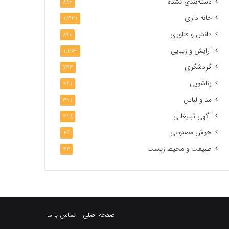
دسته‌بندی نشده
886
خانه داری
1,321
دانش و فناوری
890
آرایش و زیبایی
1,283
گردشگری
743
زناشویی
461
مد و لباس
391
آگهی تبلیغاتی
218
هوش مصنوعی
46
طبیعت و محیط زیست
44
صفحه اصلی
تماس با ما