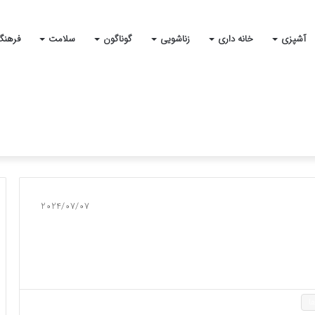
آشپزی
خانه داری
زناشویی
گوناگون
سلامت
فرهنگ
2024/07/07
ا