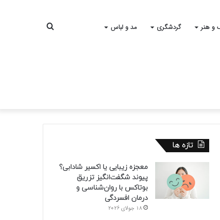
جستجو
 و هنر
گردشگری
مد و لباس
برای
تازه ها
معجزه زیبایی یا اکسیر شادابی؟
پیوند شگفت‌انگیز تزریق
بوتاکس با روان‌شناسی و
درمان افسردگی
18 جولای 2026