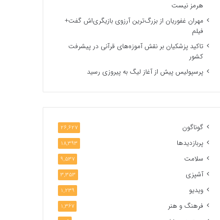
هرمز نیست
مهران غفوریان از بزرگ‌ترین آرزوی بازیگری‌اش گفت+
فیلم
تاکید پزشکیان بر نقش آموزه‌های قرآنی در پیشرفت
کشور
پرسپولیس پیش از آغاز لیگ به پیروزی رسید
گوناگون
26,627
پربازدیدها
18,393
سلامت
9,537
آشپزی
3,353
ویدیو
1,239
فرهنگ و هنر
1,367