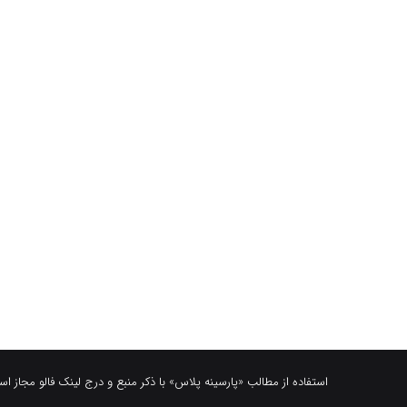
استفاده از مطالب «پارسینه پلاس» با ذکر منبع و درج لینک فالو مجاز ا