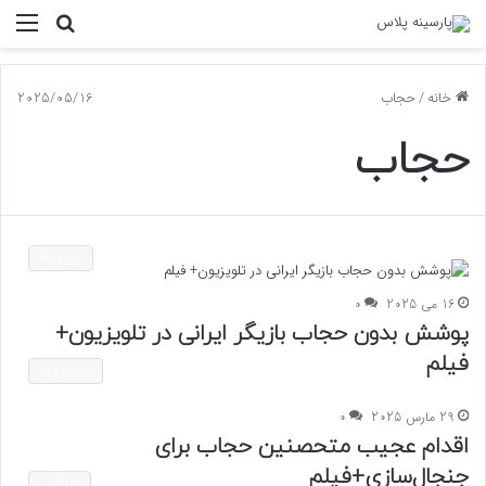
جستجو
منو
برای
خانه
/
حجاب
2025/05/16
حجاب
چهره ها
16 می 2025
0
پوشش بدون حجاب بازیگر ایرانی در تلویزیون+
فیلم
پربازدیدها
29 مارس 2025
0
اقدام عجیب متحصنین حجاب برای
جنجال‌سازی+فیلم
گوناگون