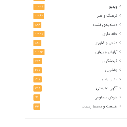
ویدیو
1,239
فرهنگ و هنر
1,367
دسته‌بندی نشده
886
خانه داری
1,321
دانش و فناوری
890
آرایش و زیبایی
1,283
گردشگری
743
زناشویی
461
مد و لباس
391
آگهی تبلیغاتی
218
هوش مصنوعی
46
طبیعت و محیط زیست
44