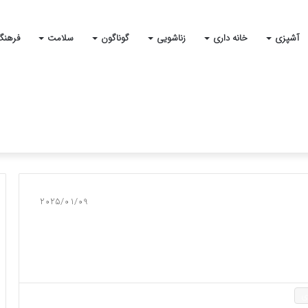
آشپزی
خانه داری
زناشویی
گوناگون
سلامت
فرهنگ
2025/01/09
ی