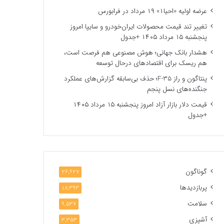
عرضه اولیه «احیا۱» ۱۹ مرداد در فرابورس
تغییر تند قیمت محصولات ایران‌خودرو و سایپا امروز
پنجشنبه ۱۵ مرداد ۱۴۰۵ +جدول
هشدار بانک جهانی؛ هوش مصنوعی هم فرصت است،
هم ریسک برای اقتصادهای درحال توسعه
پنتاگون و راز F-35؛ حذف بی‌سابقه گزارش‌های عملکرد
جنگنده‌های نسل پنجم
قیمت دلار بازار آزاد امروز پنجشنبه ۱۵ مرداد ۱۴۰۵
+جدول
گوناگون
26,627
پربازدیدها
18,393
سلامت
9,537
آشپزی
3,353