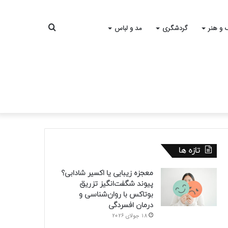
جستجو
 و هنر
گردشگری
مد و لباس
برای
تازه ها
معجزه زیبایی یا اکسیر شادابی؟
پیوند شگفت‌انگیز تزریق
بوتاکس با روان‌شناسی و
درمان افسردگی
18 جولای 2026