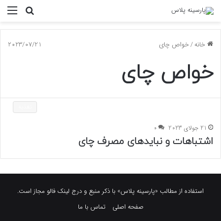
جستجو
منو
برای
خانه
/
خواص چای
2023/07/21
خواص چای
تغذیه
21 جولای 2023
0
اشتباهات و نبایدهای مصرف چای
استفاده از مطالب «پارسینه پلاس» با ذکر منبع و درج لینک فالو مجاز است.
صفحه اصلی
تماس با ما