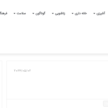
آشپزی
خانه داری
زناشویی
گوناگون
سلامت
فرهنگ
2024/05/02
ا