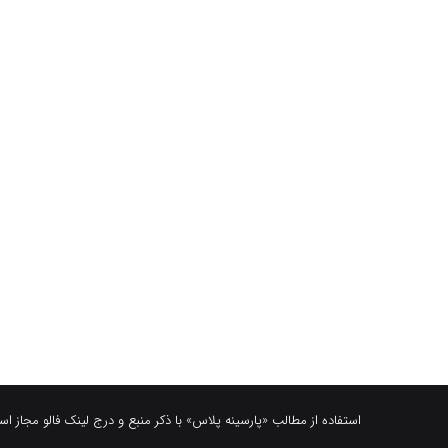
استفاده از مطالب «پارسینه پلاس» با ذکر منبع و درج لینک فالو مجاز ا