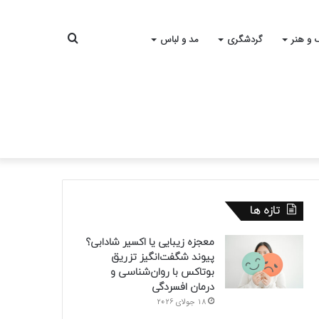
جستجو
 و هنر
گردشگری
مد و لباس
برای
تازه ها
معجزه زیبایی یا اکسیر شادابی؟
پیوند شگفت‌انگیز تزریق
بوتاکس با روان‌شناسی و
درمان افسردگی
18 جولای 2026