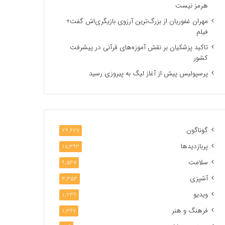
هرمز نیست
مهران غفوریان از بزرگ‌ترین آرزوی بازیگری‌اش گفت+
فیلم
تاکید پزشکیان بر نقش آموزه‌های قرآنی در پیشرفت
کشور
پرسپولیس پیش از آغاز لیگ به پیروزی رسید
گوناگون
26,627
پربازدیدها
18,393
سلامت
9,537
آشپزی
3,353
ویدیو
1,239
فرهنگ و هنر
1,367