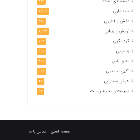
دسته‌بندی نشده
886
خانه داری
1,321
دانش و فناوری
890
آرایش و زیبایی
1,283
گردشگری
743
زناشویی
461
مد و لباس
391
آگهی تبلیغاتی
218
هوش مصنوعی
46
طبیعت و محیط زیست
44
صفحه اصلی
تماس با ما