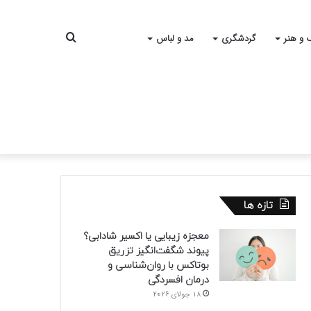
جستجو
 و هنر
گردشگری
مد و لباس
برای
تازه ها
معجزه زیبایی یا اکسیر شادابی؟
پیوند شگفت‌انگیز تزریق
بوتاکس با روان‌شناسی و
درمان افسردگی
18 جولای 2026