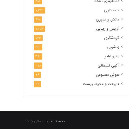
دسته‌بندی نشده
886
خانه داری
1,321
دانش و فناوری
890
آرایش و زیبایی
1,283
گردشگری
743
زناشویی
461
مد و لباس
391
آگهی تبلیغاتی
218
هوش مصنوعی
46
طبیعت و محیط زیست
44
صفحه اصلی
تماس با ما