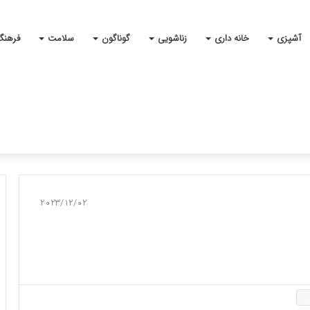
آشپزی
خانه داری
زناشویی
گوناگون
سلامت
فرهنگ
2023/12/02
ن