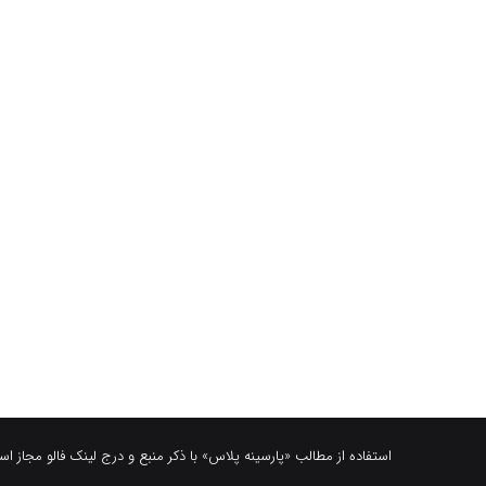
استفاده از مطالب «پارسینه پلاس» با ذکر منبع و درج لینک فالو مجاز ا