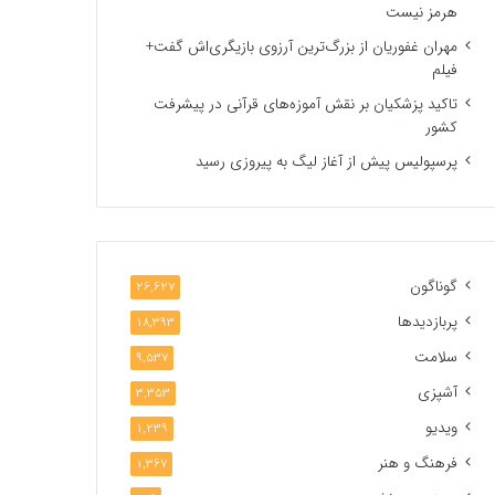
هرمز نیست
مهران غفوریان از بزرگ‌ترین آرزوی بازیگری‌اش گفت+
فیلم
تاکید پزشکیان بر نقش آموزه‌های قرآنی در پیشرفت
کشور
پرسپولیس پیش از آغاز لیگ به پیروزی رسید
گوناگون
26,627
پربازدیدها
18,393
سلامت
9,537
آشپزی
3,353
ویدیو
1,239
فرهنگ و هنر
1,367