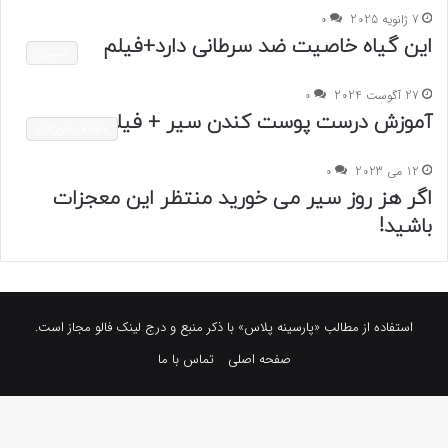
7 ژانویه 2025
0
این گیاه خاصیت ضد سرطانی دارد+فیلم
آشپزی
27 آگوست 2024
0
آموزش درست پوست کندن سیر + فیلم
خواص خوراکی
12 می 2023
0
اگر هز روز سیر می خورید منتظر این معجزات
باشید!
استفاده از مطالب «پارسینه پلاس» با ذکر منبع و درج لینک فالو مجاز است.
صفحه اصلی
تماس با ما