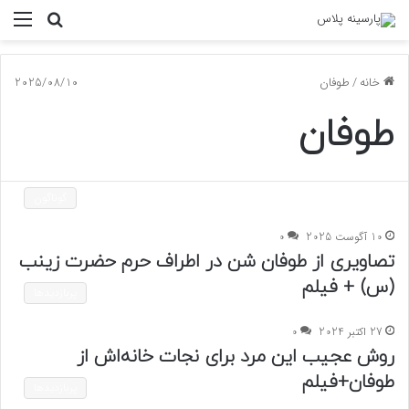
جستجو
منو
برای
خانه
/
طوفان
2025/08/10
طوفان
گوناگون
10 آگوست 2025
0
تصاویری از طوفان شن در اطراف حرم حضرت زینب
(س) + فیلم
پربازدیدها
27 اکتبر 2024
0
روش عجیب این مرد برای نجات خانه‌اش از
طوفان+فیلم
پربازدیدها