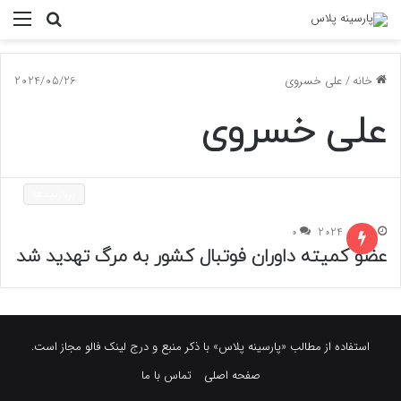
جستجو
منو
برای
خانه
/
علی خسروی
2024/05/26
علی خسروی
پربازدیدها
26 می 2024
0
عضو کمیته داوران فوتبال کشور به مرگ تهدید شد
استفاده از مطالب «پارسینه پلاس» با ذکر منبع و درج لینک فالو مجاز است.
صفحه اصلی
تماس با ما