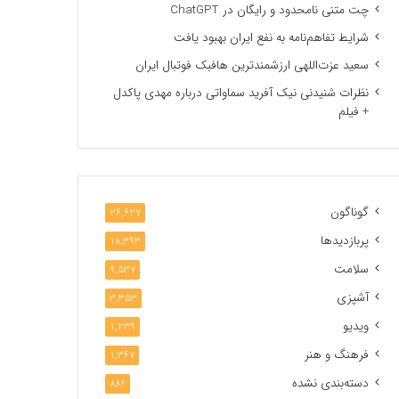
چت متنی نامحدود و رایگان در ChatGPT
شرایط تفاهم‌نامه به نفع ایران بهبود یافت
سعید عزت‌اللهی ارزشمندترین هافبک فوتبال ایران
نظرات شنیدنی نیک آفرید سماواتی درباره مهدی پاکدل
+ فیلم
گوناگون
26,627
پربازدیدها
18,393
سلامت
9,537
آشپزی
3,353
ویدیو
1,239
فرهنگ و هنر
1,367
دسته‌بندی نشده
886