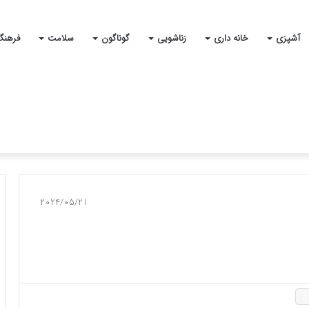
آشپزی
خانه داری
زناشویی
گوناگون
سلامت
فرهنگ
2024/05/21
خ