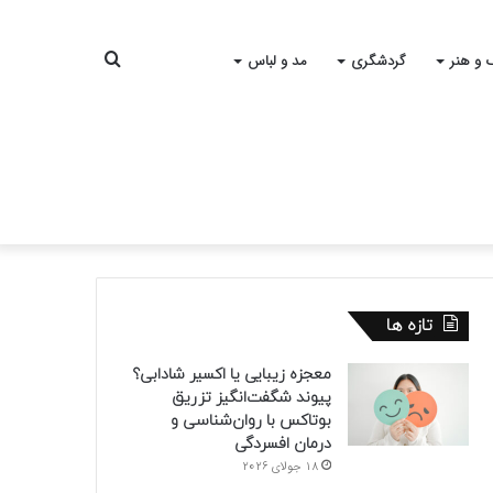
جستجو
 و هنر
گردشگری
مد و لباس
برای
تازه ها
معجزه زیبایی یا اکسیر شادابی؟
پیوند شگفت‌انگیز تزریق
بوتاکس با روان‌شناسی و
درمان افسردگی
18 جولای 2026