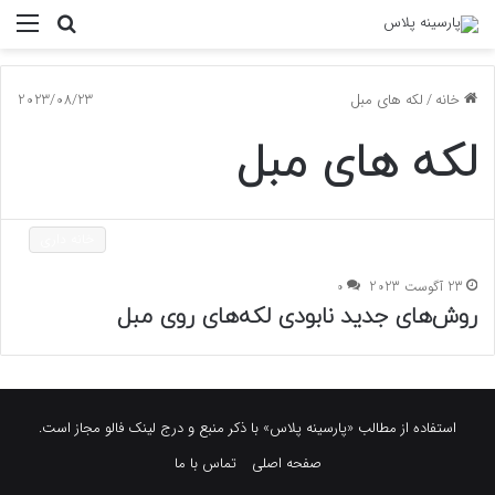
جستجو
منو
برای
خانه
/
لکه های مبل
2023/08/23
لکه های مبل
خانه داری
23 آگوست 2023
0
روش‌های جدید نابودی لکه‌های روی مبل
استفاده از مطالب «پارسینه پلاس» با ذکر منبع و درج لینک فالو مجاز است.
صفحه اصلی
تماس با ما