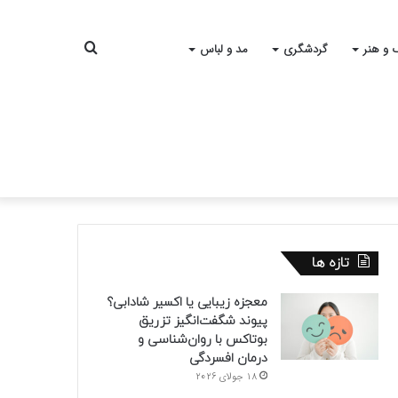
جستجو
 و هنر
گردشگری
مد و لباس
برای
تازه ها
معجزه زیبایی یا اکسیر شادابی؟
پیوند شگفت‌انگیز تزریق
بوتاکس با روان‌شناسی و
درمان افسردگی
18 جولای 2026