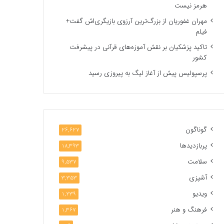
هرمز نیست
مهران غفوریان از بزرگ‌ترین آرزوی بازیگری‌اش گفت+
فیلم
تاکید پزشکیان بر نقش آموزه‌های قرآنی در پیشرفت
کشور
پرسپولیس پیش از آغاز لیگ به پیروزی رسید
گوناگون
26,627
پربازدیدها
18,393
سلامت
9,537
آشپزی
3,353
ویدیو
1,239
فرهنگ و هنر
1,367