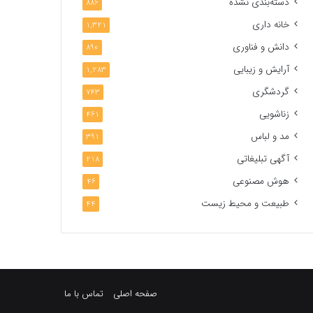
دسته‌بندی نشده
886
خانه داری
1,321
دانش و فناوری
890
آرایش و زیبایی
1,283
گردشگری
743
زناشویی
461
مد و لباس
391
آگهی تبلیغاتی
218
هوش مصنوعی
46
طبیعت و محیط زیست
44
صفحه اصلی
تماس با ما