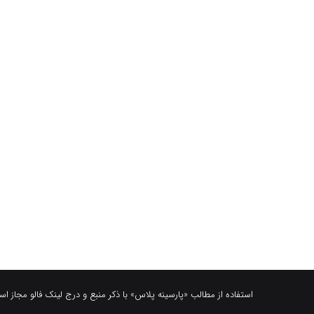
استفاده از مطالب «پارسینه پلاس» با ذکر منبع و درج لینک فالو مجاز ا