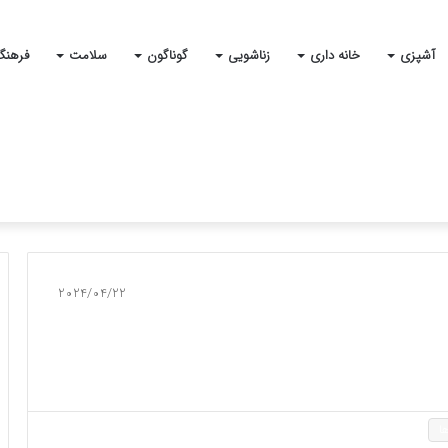
آشپزی
خانه داری
زناشویی
گوناگون
سلامت
فرهنگ
2024/04/22
ا