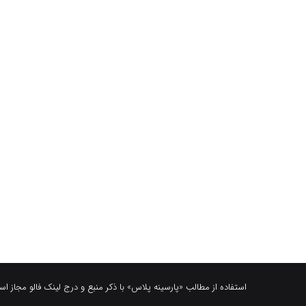
استفاده از مطالب «پارسینه پلاس» با ذکر منبع و درج لینک فالو مجاز ا