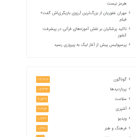
هرمز نیست
مهران غفوریان از بزرگ‌ترین آرزوی بازیگری‌اش گفت+
فیلم
تاکید پزشکیان بر نقش آموزه‌های قرآنی در پیشرفت
کشور
پرسپولیس پیش از آغاز لیگ به پیروزی رسید
گوناگون
26,627
پربازدیدها
18,393
سلامت
9,537
آشپزی
3,353
ویدیو
1,239
فرهنگ و هنر
1,367