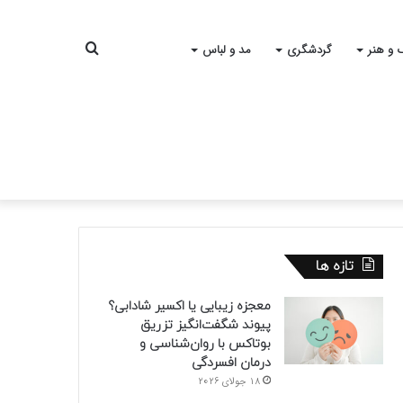
جستجو
 و هنر
گردشگری
مد و لباس
برای
تازه ها
معجزه زیبایی یا اکسیر شادابی؟
پیوند شگفت‌انگیز تزریق
بوتاکس با روان‌شناسی و
درمان افسردگی
18 جولای 2026