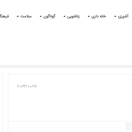
آشپزی
خانه داری
زناشویی
گوناگون
سلامت
فرهنگ
2023/10/26
ا