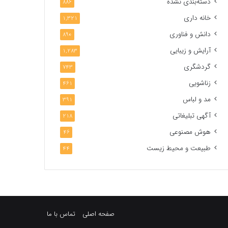
دسته‌بندی نشده
886
خانه داری
1,321
دانش و فناوری
890
آرایش و زیبایی
1,283
گردشگری
743
زناشویی
461
مد و لباس
391
آگهی تبلیغاتی
218
هوش مصنوعی
46
طبیعت و محیط زیست
44
صفحه اصلی
تماس با ما