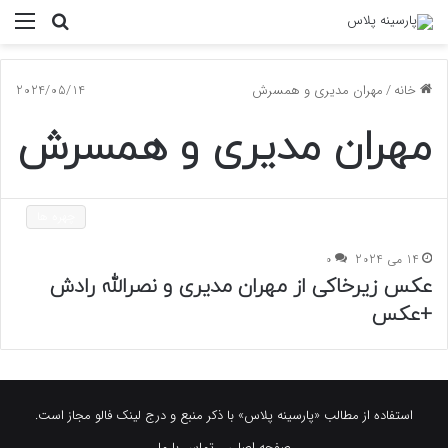
جستجو
منو
برای
خانه
/
مهران مدیری و همسرش
2024/05/14
مهران مدیری و همسرش
چهره ها
14 می 2024
0
عکس زیرخاکی از مهران مدیری و نصرالله رادش
+عکس
استفاده از مطالب «پارسینه پلاس» با ذکر منبع و درج لینک فالو مجاز است.
صفحه اصلی
تماس با ما