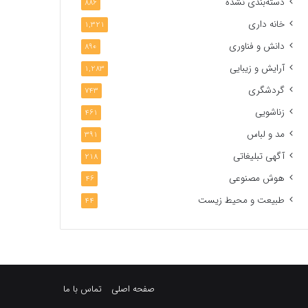
دسته‌بندی نشده
886
خانه داری
1,321
دانش و فناوری
890
آرایش و زیبایی
1,283
گردشگری
743
زناشویی
461
مد و لباس
391
آگهی تبلیغاتی
218
هوش مصنوعی
46
طبیعت و محیط زیست
44
صفحه اصلی
تماس با ما