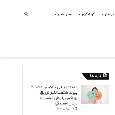
جستجو
 و هنر
گردشگری
مد و لباس
برای
تازه ها
معجزه زیبایی یا اکسیر شادابی؟
پیوند شگفت‌انگیز تزریق
بوتاکس با روان‌شناسی و
درمان افسردگی
18 جولای 2026