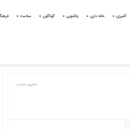
آشپزی
خانه داری
زناشویی
گوناگون
سلامت
فرهنگ
2024/05/24
ت