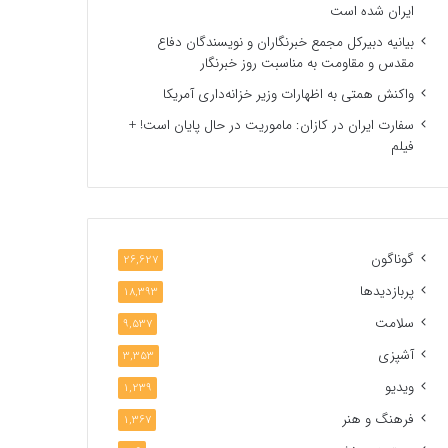
ایران شده است
بیانیه دبیرکل مجمع خبرنگاران و نویسندگان دفاع
مقدس و مقاومت به مناسبت روز خبرنگار
واکنش همتی به اظهارات وزیر خزانه‌داری آمریکا
سفارت ایران در کازان: ماموریت در حال پایان است! +
فیلم
گوناگون
26,627
پربازدیدها
18,393
سلامت
9,537
آشپزی
3,353
ویدیو
1,239
فرهنگ و هنر
1,367