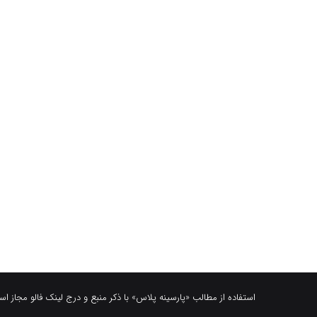
استفاده از مطالب «پارسینه پلاس» با ذکر منبع و درج لینک فالو مجاز ا