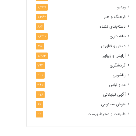
ویدیو
1,239
فرهنگ و هنر
1,367
دسته‌بندی نشده
886
خانه داری
1,321
دانش و فناوری
890
آرایش و زیبایی
1,283
گردشگری
743
زناشویی
461
مد و لباس
391
آگهی تبلیغاتی
218
هوش مصنوعی
46
طبیعت و محیط زیست
44