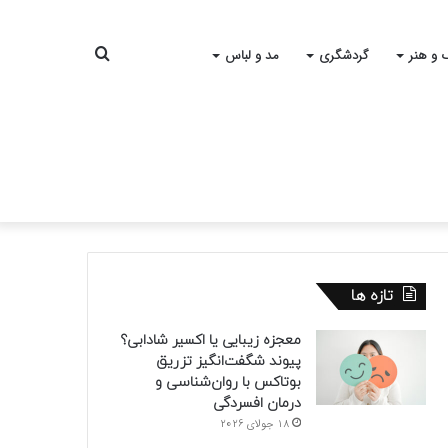
جستجو
 و هنر
گردشگری
مد و لباس
برای
تازه ها
معجزه زیبایی یا اکسیر شادابی؟
پیوند شگفت‌انگیز تزریق
بوتاکس با روان‌شناسی و
درمان افسردگی
18 جولای 2026