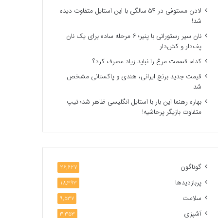
لادن مستوفی در ۵۴ سالگی با این استایل متفاوت دیده
شد!
نان سیر رستورانی با پنیر؛ ۶ مرحله ساده برای یک نان
پف‌دار و کش‌دار
کدام قسمت مرغ را نباید زیاد مصرف کرد؟
قیمت جدید برنج ایرانی، هندی و پاکستانی مشخص
شد
بهاره رهنما این بار با استایل انگلیسی ظاهر شد؛ تیپ
متفاوت بازیگر پرحاشیه!
گوناگون
26,627
پربازدیدها
18,393
سلامت
9,537
آشپزی
3,353