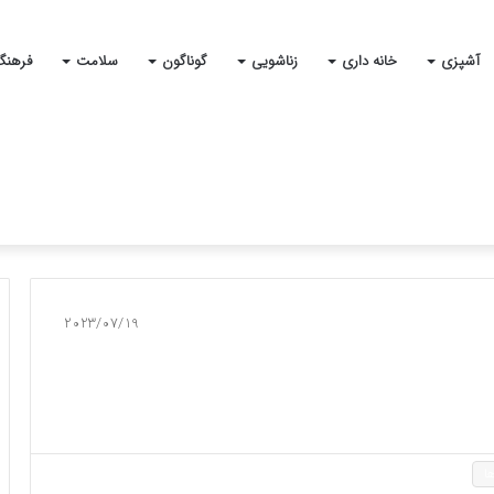
آشپزی
خانه داری
زناشویی
گوناگون
سلامت
فرهنگ
2023/07/19
ا