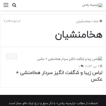
جستجو
منو
برای
خانه
/
هخامنشیان
2023/05/09
هخامنشیان
تاریخ
9 می 2023
0
لباس زیبا و شگفت انگیز سردار هخامنشی +
عکس
استفاده از مطالب «پارسینه پلاس» با ذکر منبع و درج لینک فالو مجاز است.