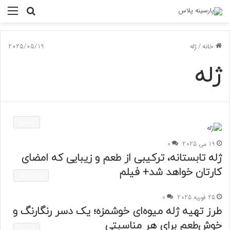
جستجو
منو
برای
خانه
/
ژله
2025/05/19
ژله
آشپزی
19 می 2025
0
ژله تابستانه، ترکیبی از طعم و زیبایی که امضای
کارتان خواهد شد+ فیلم
پربازدیدها
25 فوریه 2025
0
طرز تهیه ژله میوه‌ای خوشمزه؛ یک دسر رنگارنگ و
خوش‌طعم برای هر مناسبتی
آشپزی