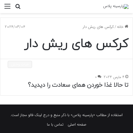
جستجو
منو
برای
خانه
/
کرکس های ریش دار
2024/03/04
کرکس های ریش دار
حیات وحش
4 مارس 2024
0
تا حالا غذا خوردن همای سعادت را دیدید؟
استفاده از مطالب «پارسینه پلاس» با ذکر منبع و درج لینک فالو مجاز است.
صفحه اصلی
تماس با ما