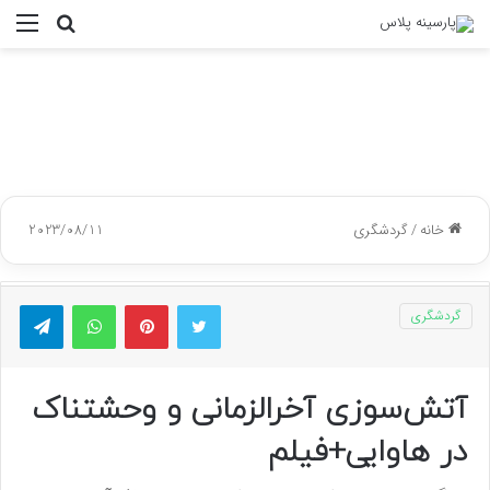
جستجو
منو
برای
خانه
/
گردشگری
2023/08/11
توییتر
پینتریست
واتس آپ
تلگر
گردشگری
آتش‌سوزی‌ آخرالزمانی و وحشتناک
در هاوایی+فیلم