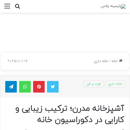
جستجو
منو
برای
خانه
/
خانه داری
2025/01/17
توییتر
پینتریست
واتس آپ
تلگر
خانه داری
فوت و فن
آشپزخانه مدرن؛ ترکیب زیبایی و
کارایی در دکوراسیون خانه