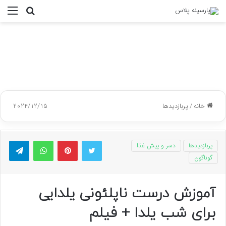
جستجو
منو
برای
خانه
/
پربازدیدها
2024/12/15
توییتر
پینتریست
واتس آپ
تلگر
پربازدیدها
دسر و پیش غذا
گوناگون
آموزش درست ناپلئونی یلدایی
برای شب یلدا + فیلم