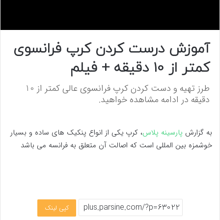
0
s
آموزش درست کردن کرپ فرانسوی
e
c
کمتر از 10 دقیقه + فیلم
o
n
d
طرز تهیه و دست کردن کرپ فرانسوی عالی کمتر از 10
s
o
دقیقه در ادامه مشاهده خواهید.
f
0
s
e
به گزارش
پارسینه پلاس
، کرپ یکی از انواع پنکیک های ساده و بسیار
c
o
خوشمزه بین المللی است که اصالت آن متعلق به فرانسه می باشد
n
d
s
کپی لینک