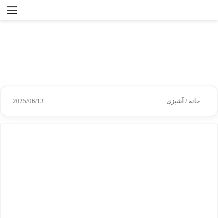
جستجو
منو
برای
خانه
/
آشپزی
2025/06/13