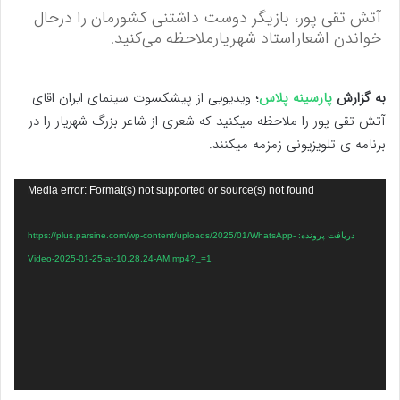
آتش تقی پور، بازیگر دوست داشتنی کشورمان را درحال
خواندن اشعاراستاد شهریارملاحظه می‌کنید.
به گزارش
پارسینه پلاس
؛ ویدیویی از پیشکسوت سینمای ایران اقای
آتش تقی پور را ملاحظه میکنید که شعری از شاعر بزرگ شهریار را در
برنامه ی تلویزیونی زمزمه میکنند.
نمایشگر
Media error: Format(s) not supported or source(s) not found
ویدیو
دریافت پرونده: https://plus.parsine.com/wp-content/uploads/2025/01/WhatsApp-
Video-2025-01-25-at-10.28.24-AM.mp4?_=1