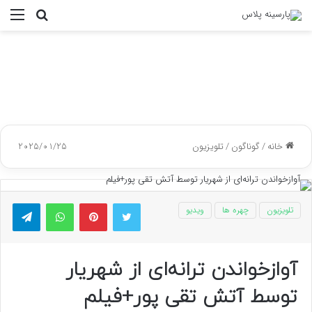
جستجو
منو
برای
خانه
/
گوناگون
/
تلویزیون
2025/01/25
توییتر
پینتریست
واتس آپ
تلگر
تلویزیون
چهره ها
ویدیو
آوازخواندن ترانه‌ای از شهریار
توسط آتش تقی پور+فیلم