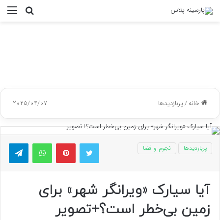
جستجو
منو
برای
خانه
/
پربازدیدها
2025/04/07
توییتر
پینتریست
واتس آپ
تلگر
پربازدیدها
نجوم و فضا
آیا سیارک «ویرانگر شهر» برای
زمین بی‌خطر است؟+تصویر