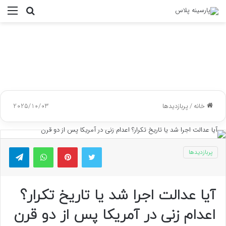
جستجو
منو
برای
خانه
/
پربازدیدها
2025/10/03
توییتر
پینتریست
واتس آپ
تلگر
پربازدیدها
آیا عدالت اجرا شد یا تاریخ تکرار؟
اعدام زنی در آمریکا پس از دو قرن