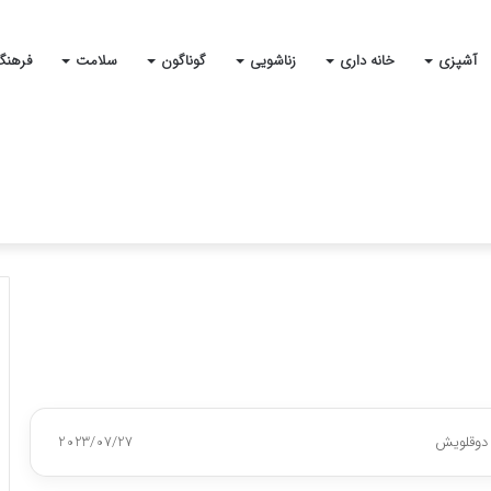
آشپزی
خانه داری
زناشویی
گوناگون
سلامت
فرهنگ
 دوقلویش
2023/07/27