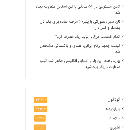
لادن مستوفی در ۵۴ سالگی با این استایل متفاوت دیده
شد!
نان سیر رستورانی با پنیر؛ ۶ مرحله ساده برای یک نان
پف‌دار و کش‌دار
کدام قسمت مرغ را نباید زیاد مصرف کرد؟
قیمت جدید برنج ایرانی، هندی و پاکستانی مشخص
شد
بهاره رهنما این بار با استایل انگلیسی ظاهر شد؛ تیپ
متفاوت بازیگر پرحاشیه!
گوناگون
26,627
پربازدیدها
18,393
سلامت
9,537
آشپزی
3,353