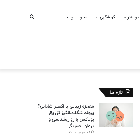
جستجو
 و هنر
گردشگری
مد و لباس
برای
تازه ها
معجزه زیبایی یا اکسیر شادابی؟
پیوند شگفت‌انگیز تزریق
بوتاکس با روان‌شناسی و
درمان افسردگی
18 جولای 2026