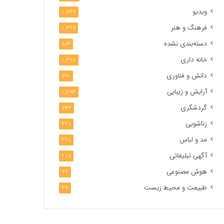
ویدیو
1,239
فرهنگ و هنر
1,367
دسته‌بندی نشده
886
خانه داری
1,321
دانش و فناوری
890
آرایش و زیبایی
1,283
گردشگری
743
زناشویی
461
مد و لباس
391
آگهی تبلیغاتی
218
هوش مصنوعی
46
طبیعت و محیط زیست
44