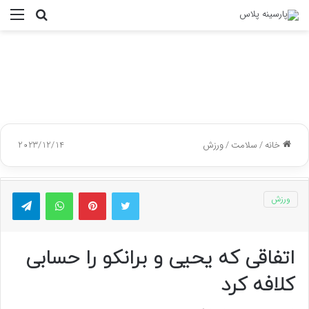
جستجو
منو
برای
خانه
/
سلامت
/
ورزش
2023/12/14
توییتر
پینتریست
واتس آپ
تلگر
ورزش
اتفاقی که یحیی و برانکو را حسابی
کلافه کرد