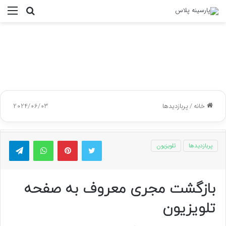
جستجو
منو
برای
خانه
/
پربازدیدها
2024/06/03
توییتر
پینتریست
واتس آپ
تلگر
پربازدیدها
تلویزیون
بازگشت مجری معروف به صفحه
تلویزیون