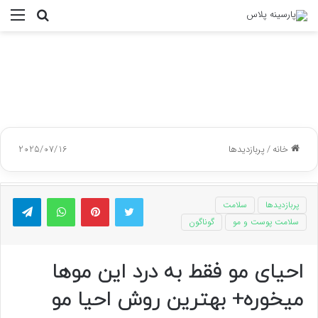
جستجو
منو
برای
خانه
/
پربازدیدها
2025/07/16
توییتر
پینتریست
واتس آپ
تلگر
پربازدیدها
سلامت
سلامت پوست و مو
گوناگون
احیای مو فقط به درد این موها
میخوره+ بهترین روش احیا مو