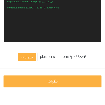
دریافت پرونده: https://plus.parsine.com/wp-
content/uploads/2025/07/71236_978.mp4?_=1
کپی لینک
نظرات