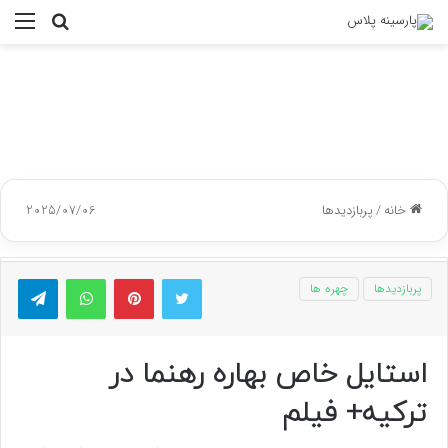
جستجو
منو
برای
خانه
/
پربازدیدها
2025/07/06
توییتر
پینتریست
واتس آپ
تلگر
پربازدیدها
چهره ها
استایل خاص بهاره رهنما در
ترکیه+ فیلم