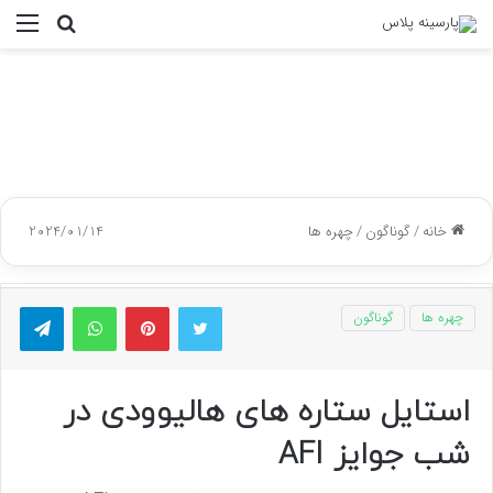
جستجو
منو
برای
خانه
/
گوناگون
/
چهره ها
2024/01/14
توییتر
پینتریست
واتس آپ
تلگر
چهره ها
گوناگون
استایل ستاره های هالیوودی در
شب جوایز AFI